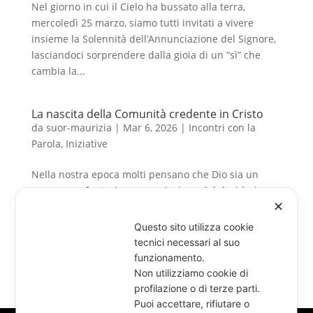
Nel giorno in cui il Cielo ha bussato alla terra,
mercoledì 25 marzo, siamo tutti invitati a vivere
insieme la Solennità dell’Annunciazione del Signore,
lasciandoci sorprendere dalla gioia di un “sì” che
cambia la...
La nascita della Comunità credente in Cristo
da
suor-maurizia
|
Mar 6, 2026
|
Incontri con la
Parola
,
Iniziative
Nella nostra epoca molti pensano che Dio sia un
sogno, una fantasia, una proiezione del desiderio
✕
dell’uomo. Ma con questa posizione tutto l’esistente
è senza senso, e soprattutto non spiega nulla,
Questo sito utilizza cookie
mentre da spiegare è proprio questo universo, che
tecnici necessari al suo
c’è ed io che...
funzionamento.
Non utilizziamo cookie di
profilazione o di terze parti.
« Post precedenti
Puoi accettare, rifiutare o