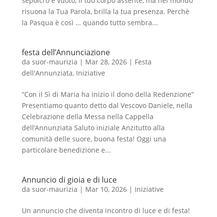
sepolcro è vuoto, il tuo corpo assente, ma nel mondo
risuona la Tua Parola, brilla la tua presenza. Perchè
la Pasqua è così … quando tutto sembra...
festa dell’Annunciazione
da
suor-maurizia
|
Mar 28, 2026
|
Festa
dell'Annunziata
,
Iniziative
“Con il Sì di Maria ha inizio il dono della Redenzione”
Presentiamo quanto detto dal Vescovo Daniele, nella
Celebrazione della Messa nella Cappella
dell’Annunziata Saluto iniziale Anzitutto alla
comunità delle suore, buona festa! Oggi una
particolare benedizione e...
Annuncio di gioia e di luce
da
suor-maurizia
|
Mar 10, 2026
|
Iniziative
Un annuncio che diventa incontro di luce e di festa!