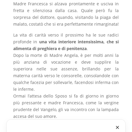
Madre Francesca si alzava prontamente e usciva in
fretta e silenziosa dalla casa. Quale però fu la
sorpresa del dottore, quando, visitando la piaga del
malato, costatò che si era perfettamente rimarginata!
La vita di carità verso il prossimo ha le sue radici
profonde in
una vita interiore intensissima, che si
alimenta di preghiera e di penitenza
.
Dopo la morte di Madre Angela, è per molti anni la
più anziana di vocazione e deve supplire la
superiora nelle sue assenze, brillando per la
materna carità verso le consorelle, consolandole con
qualche facezia per sollevarle, facendosi inferma con
le inferme.
Ormai l’attesa dello Sposo si fa di giorno in giorno
più pressante e madre Francesca, come la vergine
prudente del Vangelo, gli va incontro con la lampada
accesa del suo amore.
Il 9 gennaio 1794 dopo la solita alzata mattutina,
✕
mentre si reca alla preghiera, un colpo apoplettico