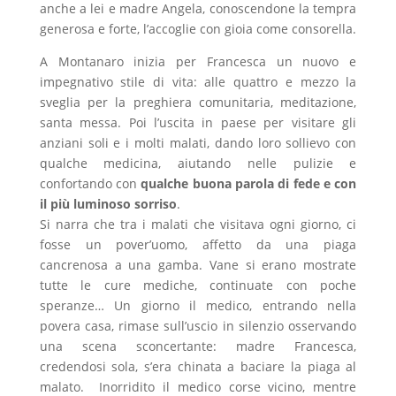
anche a lei e madre Angela, conoscendone la tempra
generosa e forte, l’accoglie con gioia come consorella.
A Montanaro inizia per Francesca un nuovo e
impegnativo stile di vita: alle quattro e mezzo la
sveglia per la preghiera comunitaria, meditazione,
santa messa. Poi l’uscita in paese per visitare gli
anziani soli e i molti malati, dando loro sollievo con
qualche medicina, aiutando nelle pulizie e
confortando con
qualche buona parola di fede e con
il più luminoso sorriso
.
Si narra che tra i malati che visitava ogni giorno, ci
fosse un pover’uomo, affetto da una piaga
cancrenosa a una gamba. Vane si erano mostrate
tutte le cure mediche, continuate con poche
speranze… Un giorno il medico, entrando nella
povera casa, rimase sull’uscio in silenzio osservando
una scena sconcertante: madre Francesca,
credendosi sola, s’era chinata a baciare la piaga al
malato. Inorridito il medico corse vicino, mentre