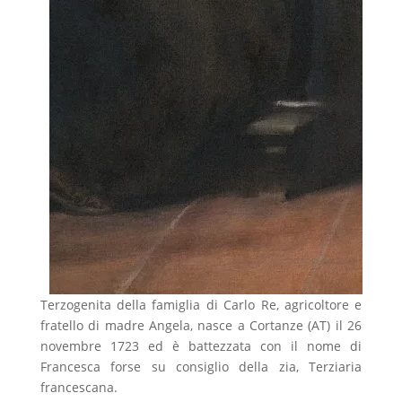
Terzogenita della famiglia di Carlo Re, agricoltore e
fratello di madre Angela, nasce a Cortanze (AT) il 26
novembre 1723 ed è battezzata con il nome di
Francesca forse su consiglio della zia, Terziaria
francescana.