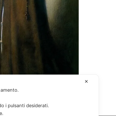
✕
ionamento.
o i pulsanti desiderati.
re.