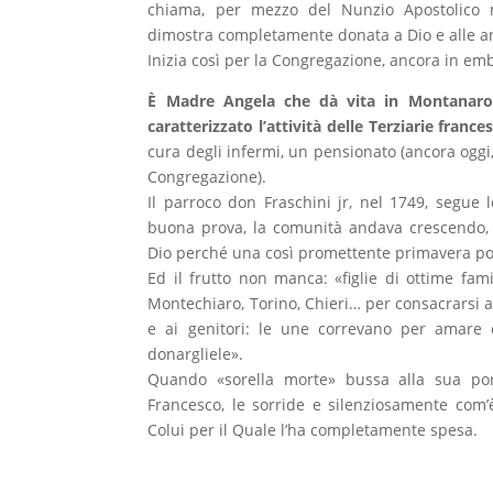
chiama, per mezzo del Nunzio Apostolico 
dimostra completamente donata a Dio e alle an
Inizia così per la Congregazione, ancora in emb
È Madre Angela che dà vita in Montanaro 
caratterizzato l’attività delle Terziarie franc
cura degli infermi, un pensionato (ancora oggi,
Congregazione).
Il parroco don Fraschini jr, nel 1749, segue l
buona prova, la comunità andava crescendo, c
Dio perché una così promettente primavera por
Ed il frutto non manca: «figlie di ottime fa
Montechiaro, Torino, Chieri… per consacrarsi a 
e ai genitori: le une correvano per amare e s
donargliele».
Quando «sorella morte» bussa alla sua po
Francesco, le sorride e silenziosamente com’
Colui per il Quale l’ha completamente spesa.