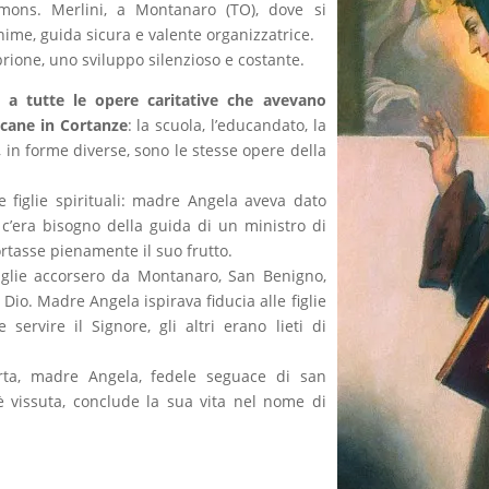
mons. Merlini, a Montanaro (TO), dove si
ime, guida sicura e valente organizzatrice.
rione, uno sviluppo silenzioso e costante.
a tutte le opere caritative che avevano
escane in Cortanze
: la scuola, l’educandato, la
 in forme diverse, sono le stesse opere della
e figlie spirituali: madre Angela aveva dato
’era bisogno della guida di un ministro di
tasse pienamente il suo frutto.
miglie accorsero da Montanaro, San Benigno,
Dio. Madre Angela ispirava fiducia alle figlie
ervire il Signore, gli altri erano lieti di
rta, madre Angela, fedele seguace di san
è vissuta, conclude la sua vita nel nome di