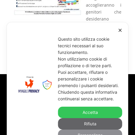
accoglieranno i
genitori che
desiderano
conoscere il progetto educativo, l’organizzazione
✕
delle attività didattiche e visitare gli ambienti
Questo sito utilizza cookie
scolastici in vista di una eventuale iscrizione del loro
tecnici necessari al suo
figlio/a.
funzionamento.
Non utilizziamo cookie di
profilazione o di terze parti.
Puoi accettare, rifiutare o
personalizzare i cookie
premendo i pulsanti desiderati.
©Figlie di carità della SS. Annunziata 2025
Chiudendo questa informativa
continuerai senza accettare.
Accetta
Rifiuta